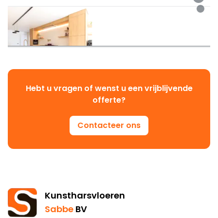
Hebt u vragen of wenst u een vrijblijvende
offerte?
Contacteer ons
Kunstharsvloeren
Sabbe
BV