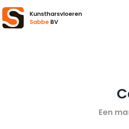
Kunstharsvloeren
Sabbe
BV
C
Een mar