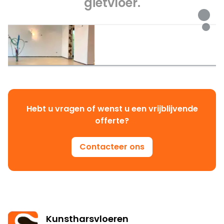
gietvloer.
Hebt u vragen of wenst u een vrijblijvende
offerte?
Contacteer ons
Kunstharsvloeren