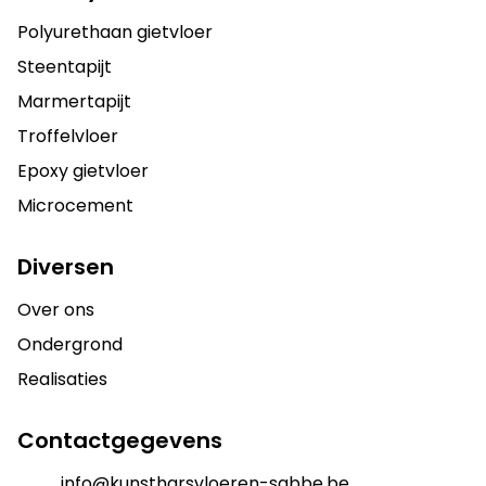
Polyurethaan gietvloer
Steentapijt
Marmertapijt
Troffelvloer
Epoxy gietvloer
Microcement
Diversen
Over ons
Ondergrond
Realisaties
Contactgegevens
info@kunstharsvloeren-sabbe.be