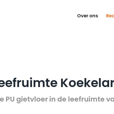
Over ons
Rea
eefruimte Koekela
e PU gietvloer in de leefruimte v