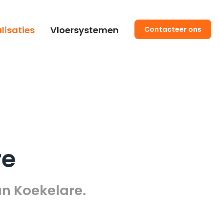
lisaties
Vloersystemen
Contacteer ons
re
an Koekelare.