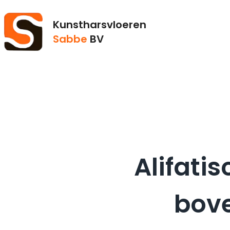
Kunstharsvloeren
Sabbe
BV
Alifati
bove