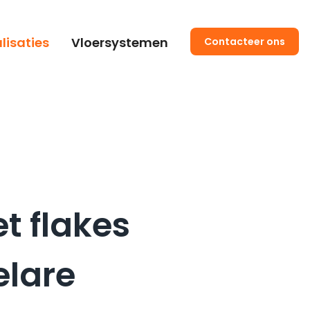
lisaties
Vloersystemen
Contacteer ons
t flakes
elare