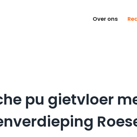
Over ons
Rea
sche pu gietvloer me
nverdieping Roes