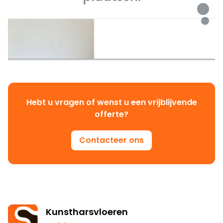
Hebt u vragen of wenst u een vrijblijvende
offerte?
Contacteer ons
Kunstharsvloeren