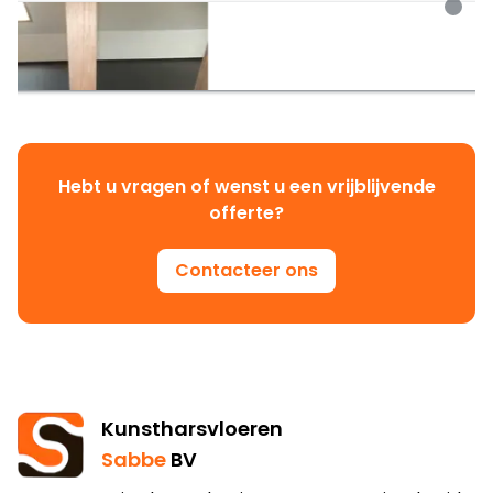
Hebt u vragen of wenst u een vrijblijvende
offerte?
Contacteer ons
Kunstharsvloeren
Sabbe
BV