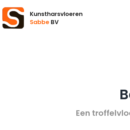
Kunstharsvloeren
Sabbe
BV
B
Een troffelv