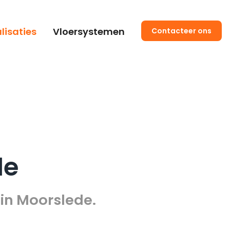
lisaties
Vloersystemen
Contacteer ons
de
in Moorslede.