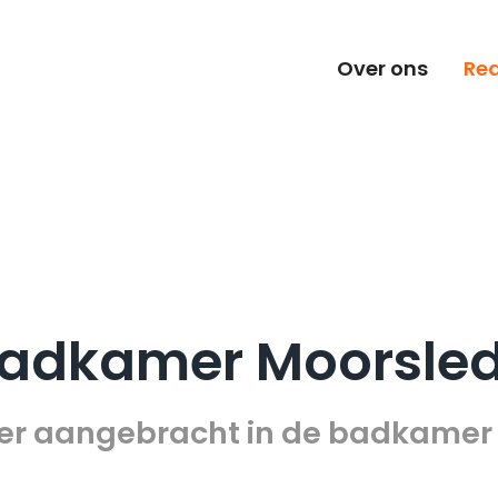
Over ons
Rea
adkamer Moorsle
loer aangebracht in de badkamer 