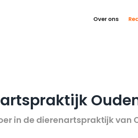
Over ons
Rea
nartspraktijk Oude
loer in de dierenartspraktijk va