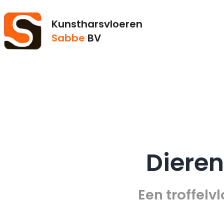
Kunstharsvloeren
Sabbe
BV
Diere
Een troffelv