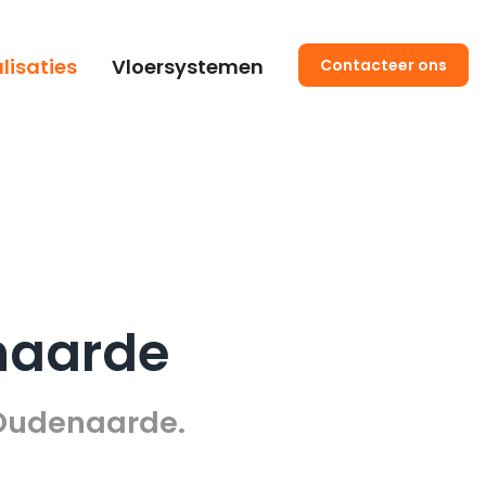
lisaties
Vloersystemen
Contacteer ons
naarde
n Oudenaarde.