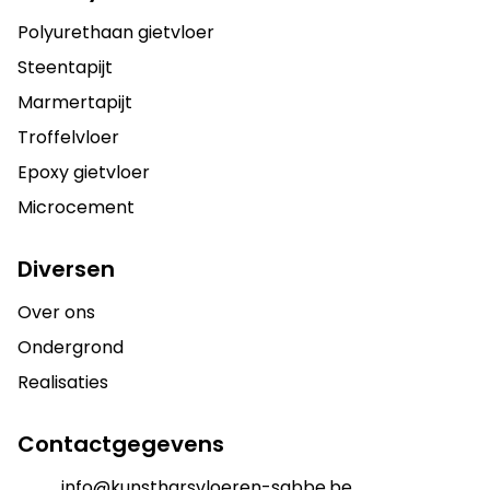
Polyurethaan gietvloer
Steentapijt
Marmertapijt
Troffelvloer
Epoxy gietvloer
Microcement
Diversen
Over ons
Ondergrond
Realisaties
Contactgegevens
info@kunstharsvloeren-sabbe.be